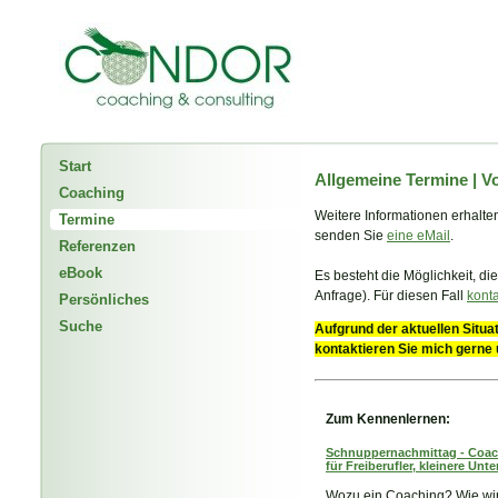
Start
Allgemeine Termine | V
Coaching
Weitere Informationen erhalte
Termine
senden Sie
eine eMail
.
Referenzen
eBook
Es besteht die Möglichkeit, 
Anfrage). Für diesen Fall
konta
Persönliches
Suche
Aufgrund der aktuellen Situa
kontaktieren Sie mich gerne
Zum Kennenlernen:
Schnuppernachmittag - Coac
für Freiberufler, kleinere U
Wozu ein Coaching? Wie wi