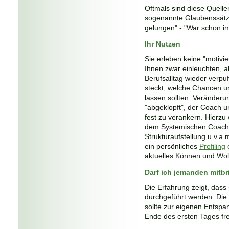
Oftmals sind diese Quelle
sogenannte Glaubenssätze 
gelungen" - "War schon i
Ihr Nutzen
Sie erleben keine "motivi
Ihnen zwar einleuchten, a
Berufsalltag wieder verpuf
steckt, welche Chancen u
lassen sollten. Veränder
"abgeklopft", der Coach un
fest zu verankern. Hierzu
dem Systemischen Coachin
Strukturaufstellung u.v.a
ein persönliches
Profiling
e
aktuelles Können und Woll
Darf ich jemanden mitb
Die Erfahrung zeigt, dass 
durchgeführt werden. Die
sollte zur eigenen Entspa
Ende des ersten Tages fre