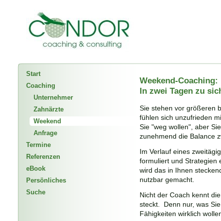
Start
Weekend-Coaching:
Coaching
In zwei Tagen zu sic
Unternehmer
Sie stehen vor größeren 
Zahnärzte
fühlen sich unzufrieden mi
Weekend
Sie "weg wollen", aber Sie
Anfrage
zunehmend die Balance z
Termine
Im Verlauf eines zweitäg
Referenzen
formuliert und Strategien 
eBook
wird das in Ihnen stecken
nutzbar gemacht.
Persönliches
Suche
Nicht der Coach kennt die
steckt. Denn nur, was Si
Fähigkeiten wirklich woll